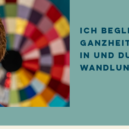
ich begl
Ganzhei
in und 
Wandlun