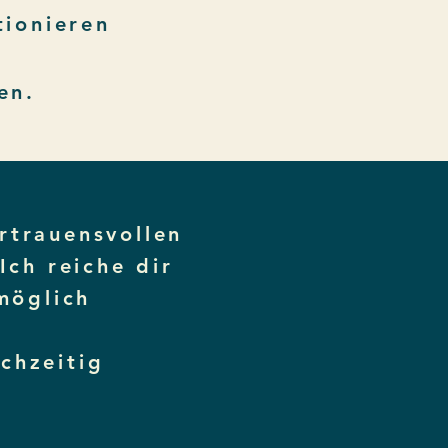
tionieren
 ​​​
ertrauensvollen
ch reiche dir
möglich
chzeitig