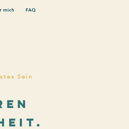
r mich
FAQ
stes Sein
ren
heit.