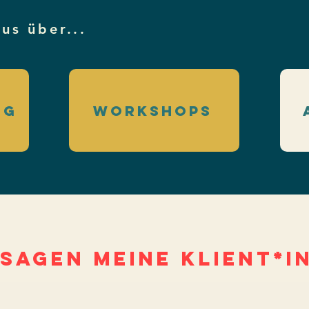
us über...
ng
workshops
 SAGEN meine KLIENT*I