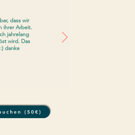
ar, dass wir
 ihrer Arbeit.
ch jahrelang
öst wird. Das
 :) danke
buchen (50€)