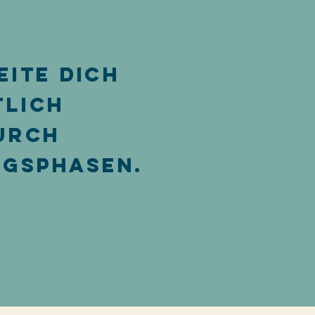
eite Dich
tlich
durch
gsphasen.