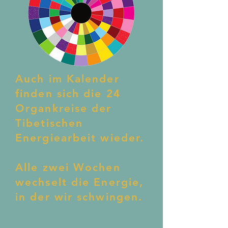
Auch im Kalender
finden sich die 24
Organkreise der
Tibetischen
Energiearbeit wieder.
Alle zwei Wochen
wechselt die Energie,
in der wir schwingen.