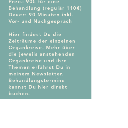
Preis: 90€ für eine
Behandlung (regulär 110€)
Dauer: 90 Minuten inkl.
Vor- und Nachgespräch
Hier findest Du die
Zeiträume der einzelnen
Organkreise. Mehr über
die jeweils anstehenden
Organkreise und ihre
Themen erfährst Du in
meinem
Newsletter
.
Behandlungstermine
kannst Du
hier
direkt
buchen.
06.01. - 20.01
. Dünndarm
21.01. - 04.02
. Dickdarm
05.02. - 19.02
. Lunge